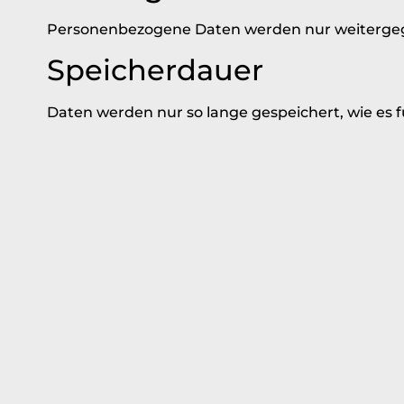
Personenbezogene Daten werden nur weitergegebe
Speicherdauer
Daten werden nur so lange gespeichert, wie es 
Deine Rechte
Du hast das Recht auf Auskunft, Berichtigung,
dich jederzeit direkt über die oben genannte E-
Widerruf deiner Einwill
Wenn du mir eine Einwilligung zur Verarbeitung 
Sicherheit
Ich schütze deine Daten durch technische und 