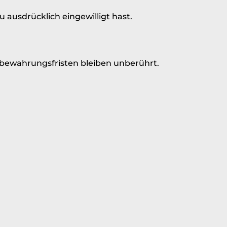
ausdrücklich eingewilligt hast.
ufbewahrungsfristen bleiben unberührt.
ch und Datenübertragbarkeit. Dazu kannst du
t widerrufen.
nd unbefugtem Zugriff.