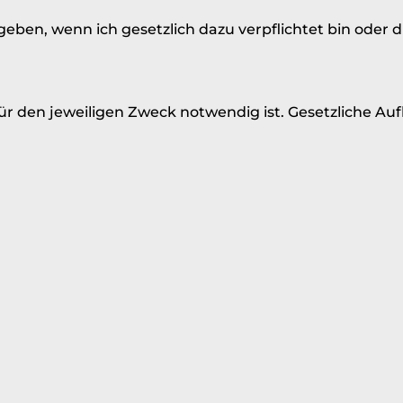
n, wenn ich gesetzlich dazu verpflichtet bin oder du 
für den jeweiligen Zweck notwendig ist. Gesetzliche A
 Löschung, Einschränkung der Verarbeitung, Widerspru
Mail-Adresse melden.
igung
gegeben hast, kannst du diese jederzeit für die Zukunf
organisatorische Maßnahmen vor Verlust, Missbrauch u