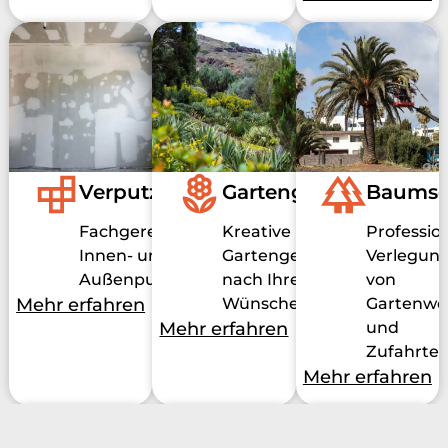
Verputzarbeiten
Gartengestaltung
Baumsc
Fachgerechte
Kreative
Profession
Innen- und
Gartengestaltung
Verlegun
Außenputzarbeiten
nach Ihren
von
Mehr erfahren
Wünschen
Gartenwe
Mehr erfahren
und
Zufahrte
Kontakt
Mehr erfahren