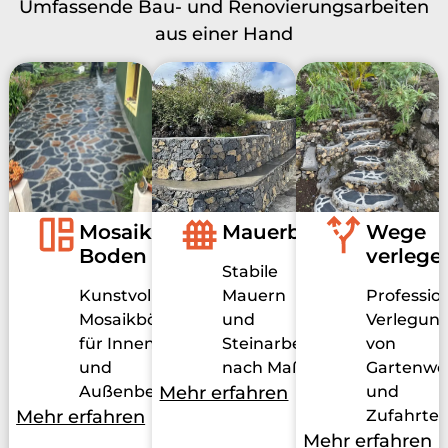
Umfassende Bau- und Renovierungsarbeiten
aus einer Hand
Mosaik
Mauerbau
Wege
Boden
verlege
Stabile
Kunstvolle
Mauern
Profession
Mosaikböden
und
Verlegun
für Innen-
Steinarbeiten
von
und
nach Maß
Gartenwe
Außenbereiche
Mehr erfahren
und
Mehr erfahren
Zufahrte
Mehr erfahren